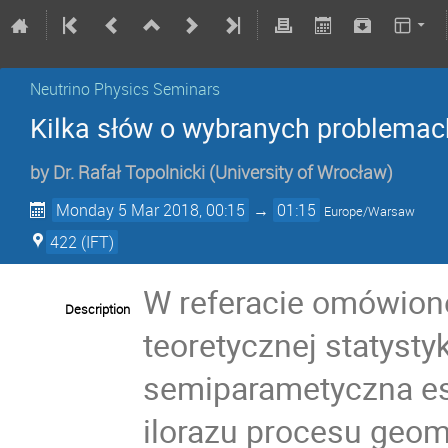
Neutrino Physics Seminars
Kilka słów o wybranych problemac
by
Dr.
Rafał Topolnicki
(
University of Wrocław
)
Monday 5 Mar 2018, 00:15
→
01:15
Europe/Warsaw
422 (IFT)
W referacie omówion
Description
teoretycznej statysty
semiparametyczna es
ilorazu procesu geo